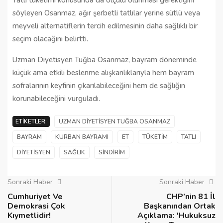
söyleyen Osanmaz, ağır şerbetli tatlılar yerine sütlü veya
meyveli alternatiflerin tercih edilmesinin daha sağlıklı bir
seçim olacağını belirtti.
Uzman Diyetisyen Tuğba Osanmaz, bayram döneminde
küçük ama etkili beslenme alışkanlıklarıyla hem bayram
sofralarının keyfinin çıkarılabileceğini hem de sağlığın
korunabileceğini vurguladı.
ETIKETLER:
UZMAN DIYETISYEN TUĞBA OSANMAZ
BAYRAM
KURBAN BAYRAMI
ET
TÜKETIM
TATLI
DIYETISYEN
SAĞLIK
SINDIRIM
Sonraki Haber
Sonraki Haber
Cumhuriyet Ve
CHP’nin 81 İl
Demokrasi Çok
Başkanından Ortak
Kıymetlidir!
Açıklama: 'Hukuksuz