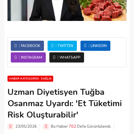
FACEBOOK
TWITTER
LINKEDIN
INSTAGRAM
WHATSAPP
HABER KATEGORISI: SAĞLIK
Uzman Diyetisyen Tuğba
Osanmaz Uyardı: 'Et Tüketimi
Risk Oluşturabilir'
23/05/2026
Bu Haber
702
Defa Görüntülendi.