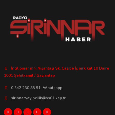
İncilipınar mh. Nişantaşı Sk. Cazibe İş mrk kat 10 Daire
1001 Şehitkamil / Gaziantep
0 342 230 85 91 -Whatsapp
sirinnaryayincilik@hs01.kep.tr