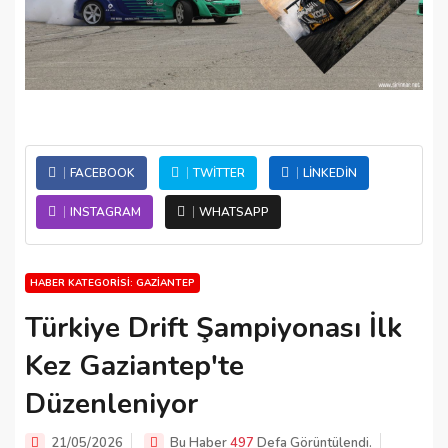
FACEBOOK
TWITTER
LINKEDIN
INSTAGRAM
WHATSAPP
HABER KATEGORISI: GAZIANTEP
Türkiye Drift Şampiyonası İlk
Kez Gaziantep'te
Düzenleniyor
21/05/2026
Bu Haber
497
Defa Görüntülendi.