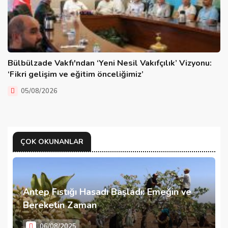
Bülbülzade Vakfı'ndan ‘Yeni Nesil Vakıfçılık’ Vizyonu:
‘Fikri gelişim ve eğitim önceliğimiz’
05/08/2026
ÇOK OKUNANLAR
Antep Fıstığı Hasadı Başladı: Emeğin ve
Bereketin Zaman
06/08/2025