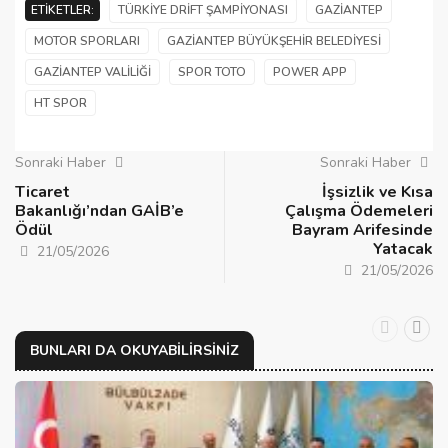
ETIKETLER:
TÜRKIYE DRIFT ŞAMPIYONASI
GAZIANTEP
MOTOR SPORLARI
GAZIANTEP BÜYÜKŞEHIR BELEDIYESI
GAZIANTEP VALILIĞI
SPOR TOTO
POWER APP
HT SPOR
Sonraki Haber
Sonraki Haber
Ticaret
İşsizlik ve Kısa
Bakanlığı’ndan GAİB’e
Çalışma Ödemeleri
Ödül
Bayram Arifesinde
Yatacak
21/05/2026
21/05/2026
BUNLARI DA OKUYABILIRSINIZ