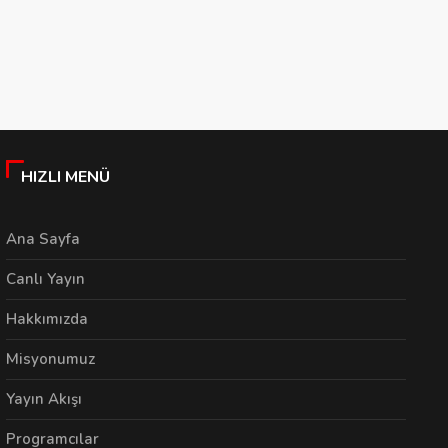
Vizyonu: ‘Fikri gelişim
Başkan Özyurt’tan
E
ve eğitim önceliğimiz’
Rekor Değerlendirmesi
A
E
05/08/2026
05/08/2026
HIZLI MENÜ
Ana Sayfa
Canlı Yayın
Hakkımızda
Misyonumuz
Yayın Akışı
Programcılar