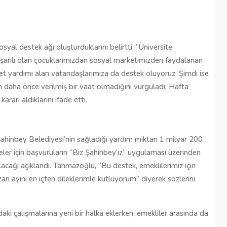
Şehitkamil Belediyesi işçi alımı
r
yapacak, işte şartlar
yal destek ağı oluşturduklarını belirtti. “Üniversite 
18/04/2025
şarılı olan çocuklarımızdan sosyal marketimizden faydalanan 
 set yardımı alan vatandaşlarımıza da destek oluyoruz. Şimdi ise 
 daha önce verilmiş bir vaat olmadığını vurguladı. Hafta 
rarı aldıklarını ifade etti.
hinbey Belediyesi’nin sağladığı yardım miktarı 1 milyar 200 
ler için başvuruların “Biz Şahinbey’iz” uygulaması üzerinden 
acağı açıklandı. Tahmazoğlu, “Bu destek, emeklilerimiz için 
n ayını en içten dileklerimle kutluyorum” diyerek sözlerini 
aki çalışmalarına yeni bir halka eklerken, emekliler arasında da 