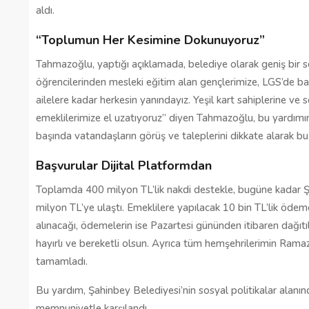
aldı.
Gaziantep’te Toplu Ulaşım
“Toplumun Her Kesimine Dokunuyoruz”
Ücretlerine Yüzde 70 Zam Geliyo
Tahmazoğlu, yaptığı açıklamada, belediye olarak geniş bir sos
28/01/2025
öğrencilerinden mesleki eğitim alan gençlerimize, LGS’de ba
ailelere kadar herkesin yanındayız. Yeşil kart sahiplerine ve
emeklilerimize el uzatıyoruz” diyen Tahmazoğlu, bu yardımın
başında vatandaşların görüş ve taleplerini dikkate alarak bu ka
Başvurular Dijital Platformdan
Toplamda 400 milyon TL’lik nakdi destekle, bugüne kadar Şa
milyon TL’ye ulaştı. Emeklilere yapılacak 10 bin TL’lik ödeme
alınacağı, ödemelerin ise Pazartesi gününden itibaren dağıtıl
hayırlı ve bereketli olsun. Ayrıca tüm hemşehrilerimin Ramaza
tamamladı.
Bu yardım, Şahinbey Belediyesi’nin sosyal politikalar alanınd
memnuniyetle karşılandı.