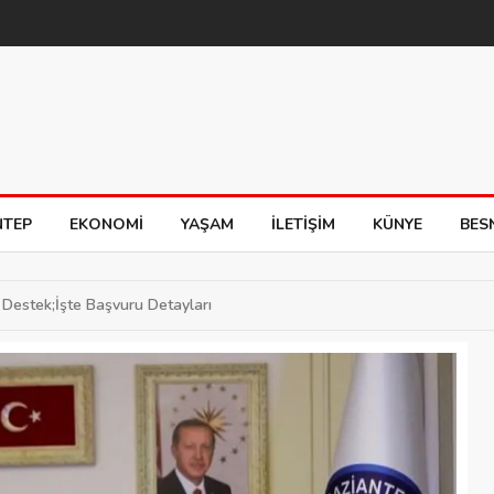
NTEP
EKONOMI
YAŞAM
İLETIŞIM
KÜNYE
BES
 Destek;İşte Başvuru Detayları