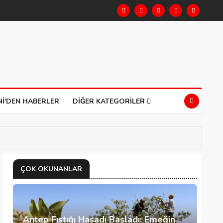
NI'DEN HABERLER
DIĞER KATEGORILER
ÇOK OKUNANLAR
Antep Fıstığı Hasadı Başladı: Emeğin