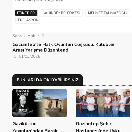
ETIKETLER:
ŞAHINBEY BELEDIYESI
MEHMET TAHMAZOĞLU
ENFLASYON
Sonraki Haber
Gaziantep’te Halk Oyunları Coşkusu: Kulüpler
Arası Yarışma Düzenlendi
01/03/2025
BUNLARI DA OKUYABILIRSINIZ
Gazikültür
Gaziantep Şehir
Yayınları'ndan Barak
Hastanesi'nde Uyku