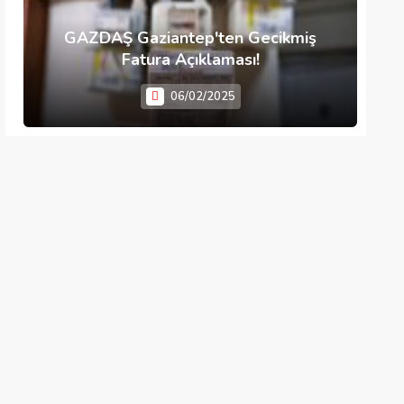
GAZDAŞ Gaziantep'ten Gecikmiş
Fatura Açıklaması!
06/02/2025