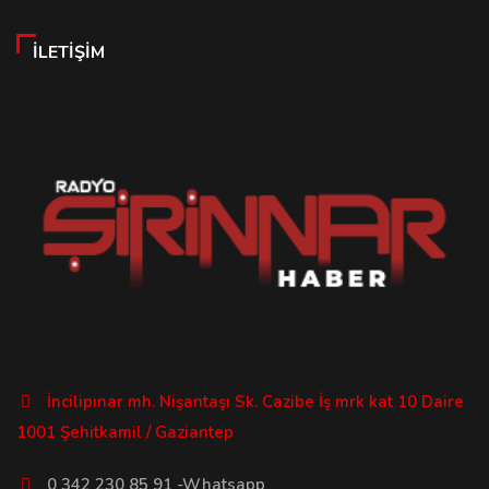
İLETIŞIM
İncilipınar mh. Nişantaşı Sk. Cazibe İş mrk kat 10 Daire
1001 Şehitkamil / Gaziantep
0 342 230 85 91 -Whatsapp