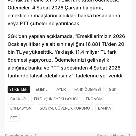
Ödemeler, 4 Şubat 2026 Çarşamba günü,
emeklilerin maaşlarını aldıkları banka hesaplarına
veya PTT şubelerine yatırılacak.
SGK'dan yapılan açıklamada, "Emeklilerimizin 2026
Ocak ayı itibarıyla alt sınır aylığını 16.881 TL'den 20
bin TL'ye yükselttik. Yaklaşık 11,4 milyar TL fark
ödemesi yapıyoruz. Ödemelerinizi gelir/aylık
aldığınız banka ve PTT şubesinden 4 Şubat 2026
tarihinde tahsil edebilirsiniz" ifadelerine yer verildi.
ETIKETLER:
EMEKLI
AYLIK
FARK ÖDEMESI
SGK
BAĞKUR
EN DÜŞÜK EMEKLI AYLIĞI
EKONOMI
ENFLASYON
SOSYAL GÜVENLIK KURUMU
BANKA
PTT
Sonraki Haber
Sonraki Haber